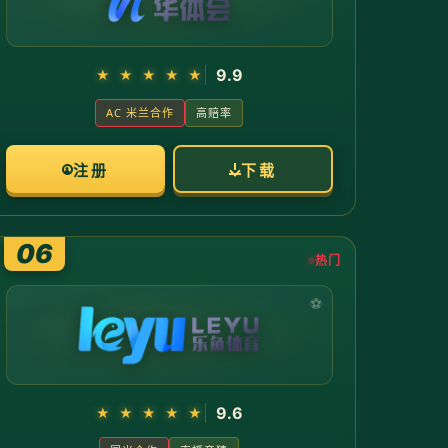
9.9
★ ★ ★ ★ ★
AC 米兰合作
高赔率
注册
下载
06
热门
9.6
★ ★ ★ ★ ★