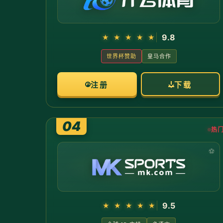
9.8
★ ★ ★ ★ ★
世界杯赞助
皇马合作
注册
下载
04
热
9.5
★ ★ ★ ★ ★