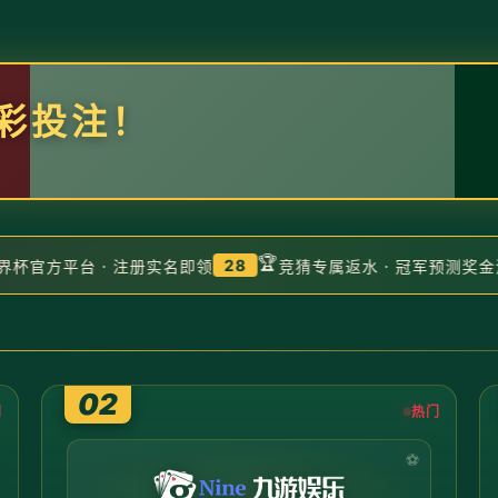
精彩投注！
🏆
杯官方平台 · 注册实名即领
竞猜专属返水 · 冠军预测奖金池
28
02
门
热门