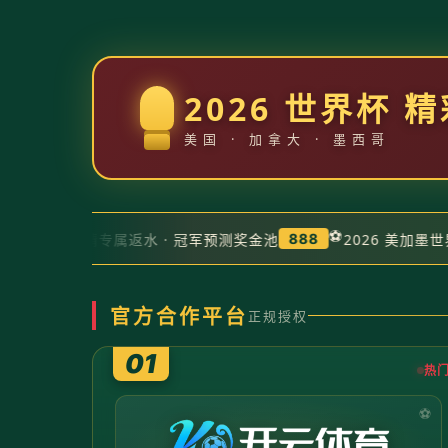
2026 世界杯 
美国 · 加拿大 · 墨西哥
🏆
⚽
竞猜专属返水 · 冠军预测奖金池
2026 美加墨世界
8
888
官方合作平台
正规授权
01
热